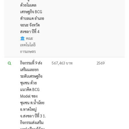
ด้วยโมเดล
เศรษฐกิจ BCG
ตำบลแค อำเภอ
จะนะ จังหวัด
สงขลา ปีที่ 4
คณะ
เทคโนโลยี
การเกษตร
กิจกรรมที่ 9 ส่ง
567,463 บาท
2569
เสริมและยก
ระดับเศรษฐกิจ
ชุมชน ด้วย
แนวคิด BCG
Model ของ
ชุมชน ต.น้ำน้อย
อ.หาดใหญ่
จ.สงขลา ปีที่ 3 1.
กิจกรรมส่งเสริม