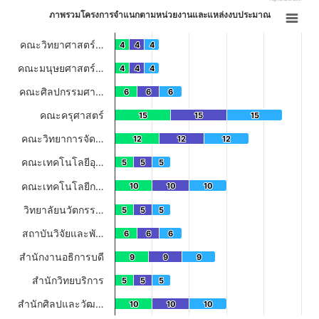
End of interactive chart.
ภาพรวมโครงการจำแนกตามหน่วยงานและแหล่งงบประมาณ
ภาพรวมโครงการจำแนกตามหน่วยงานและแหล่งงบประมาณ
Bar chart with 3 data series.
คณะวิทยาศาสตร์…
4
4
4
4
4
4
View as data table, ภาพรวมโครงการจำแนกตามหน่วยงานและแหล่งงบประมา
คณะมนุษยศาสตร์…
4
4
4
4
4
4
The chart has 1 X axis displaying categories.
The chart has 1 Y axis displaying โครงการ. Data ranges from 4 to 45.
คณะศิลปกรรมศา…
6
6
6
6
6
6
คณะครุศาสตร์
15
15
15
15
15
15
คณะวิทยาการจัด…
12
12
12
12
12
12
คณะเทคโนโลยีอุ…
5
5
5
5
5
5
คณะเทคโนโลยีก…
10
10
10
10
10
10
วิทยาลัยนวัตกรร…
5
5
5
5
5
5
สถาบันวิจัยและพั…
6
6
6
6
6
6
สำนักงานอธิการบดี
9
9
9
9
9
9
สำนักวิทยบริการ
5
5
5
5
5
5
สำนักศิลปและวัฒ…
10
10
10
10
10
10