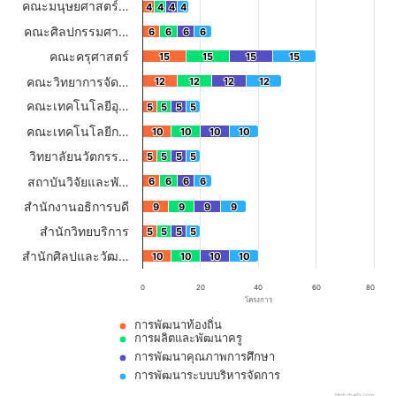
คณะมนุษยศาสตร์…
4
4
4
4
4
4
4
4
The chart has 1 X axis displaying categories.
คณะศิลปกรรมศา…
6
6
6
6
6
6
6
6
The chart has 1 Y axis displaying โครงการ. Data ranges from 4 to 60.
คณะครุศาสตร์
15
15
15
15
15
15
15
15
คณะวิทยาการจัด…
12
12
12
12
12
12
12
12
คณะเทคโนโลยีอุ…
5
5
5
5
5
5
5
5
คณะเทคโนโลยีก…
10
10
10
10
10
10
10
10
วิทยาลัยนวัตกรร…
5
5
5
5
5
5
5
5
สถาบันวิจัยและพั…
6
6
6
6
6
6
6
6
สำนักงานอธิการบดี
9
9
9
9
9
9
9
9
สำนักวิทยบริการ
5
5
5
5
5
5
5
5
สำนักศิลปและวัฒ…
10
10
10
10
10
10
10
10
0
20
40
60
80
โครงการ
การพัฒนาท้องถิ่น
การผลิตและพัฒนาครู
การพัฒนาคุณภาพการศึกษา
การพัฒนาระบบบริหารจัดการ
Highcharts.com