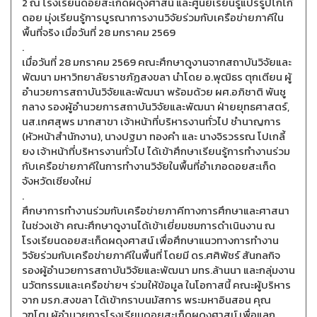
2 ณ โรงเรียนดอยสะเก็ดผดุงศาสน์ และศูนย์เรียนรู้แปรรูปโกโก้
ดอย มุ่งเรียนรู้การบูรณาการงานวิจัยร่วมกับเครือข่ายภาคีใน
พื้นที่จริง เมื่อวันที่ 28 มกราคม 2569
.
เมื่อวันที่ 28 มกราคม 2569 คณะศึกษาดูงานจากสถาบันวิจัยและ
พัฒนา มหาวิทยาลัยราชภัฏสงขลา นำโดย อ.พุฒิธร ตุกเตียน ผู้
อำนวยการสถาบันวิจัยและพัฒนา พร้อมด้วย ผศ.อภิชาติ พันชู
กลาง รองผู้อำนวยการสถาบันวิจัยและพัฒนา ฝ่ายยุทธศาสตร์,
นส.เกศสุพร มากสาขา เจ้าหน้าที่บริหารงานทั่วไป ชำนาญการ
(หัวหน้าสำนักงาน), นางปฐมา ทองคำ และ นางจิรวรรณ โปเกลี้
ยง เจ้าหน้าที่บริหารงานทั่วไป ได้เข้าศึกษาเรียนรู้การทำงานร่วม
กับเครือข่ายภาคีในการทำงานวิจัยในพื้นที่อำเภอดอยสะเก็ด
จังหวัดเชียงใหม่
.
ศึกษาการทำงานร่วมกับเครือข่ายภาคีทางการศึกษาและศาสนา
ในช่วงเช้า คณะศึกษาดูงานได้เข้าเยี่ยมชมการดำเนินงาน ณ
โรงเรียนดอยสะเก็ดผดุงศาสน์ เพื่อศึกษาแนวทางการทำงาน
วิจัยร่วมกับเครือข่ายภาคีในพื้นที่ โดยมี ดร.ศศิพัชร์ สันกลกิจ
รองผู้อำนวยการสถาบันวิจัยและพัฒนา มทร.ล้านนา และกลุ่มงาน
นวัตกรรมและเครือข่ายฯ ร่วมให้ข้อมูล ในโอกาสนี้ คณะผู้บริหาร
จาก มรภ.สงขลา ได้เข้ากราบนมัสการ พระมหาอินสอน คุณ
วุฑโฒ ผู้อำนวยการโรงเรียนดอยสะเก็ดผดุงศาสน์ เพื่อแลก