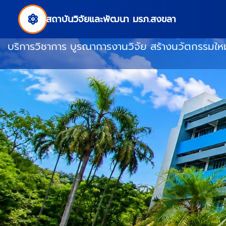
ยินดีต้อนรับสู่สถาบั
สถาบันวิจัยและพัฒนา มรภ.สงขลา
บริการวิชาการ บูรณาการงานวิจัย สร้างนวัตกรรมใหม่